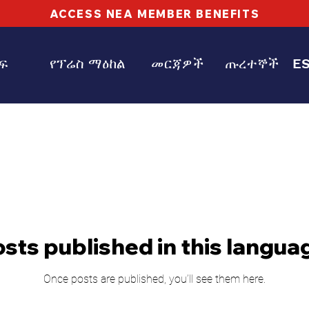
ACCESS NEA MEMBER BENEFITS
ፍ
የፕሬስ ማዕከል
መርጃዎች
ጡረተኞች
E
sts published in this langua
Once posts are published, you’ll see them here.