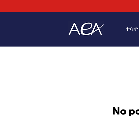
ተሳተ
No po