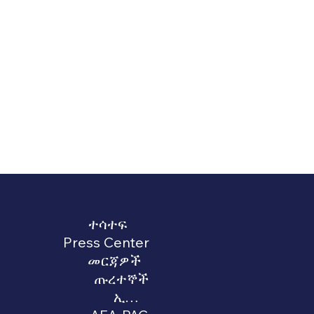
ተሳተፍ
Press Center
መርጃዎች
ጡረተኞች
ኢኤስፒዎች