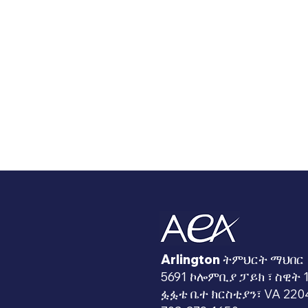
Arlington ትምህርት ማህበር
5691 ኮሎምቢያ ፓይክ ፣ ስዊት 
ፏፏቴ ቤተ ክርስቲያን፣ VA 220