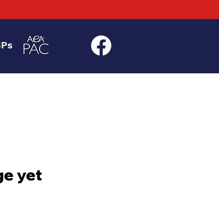
SPs
ge yet